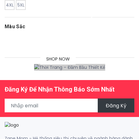
4XL
5XL
NHỮNG SẢN
PHẨM THỜI
Màu Sắc
TRANG CHẤT
LƯỢNG NHẤT
SHOP NOW
Đăng Ký Để Nhận Thông Báo Sớm Nhất
Đăng Ký
Zane Mom - Hệ thống siêu thị chuyên về ngành hàng dành