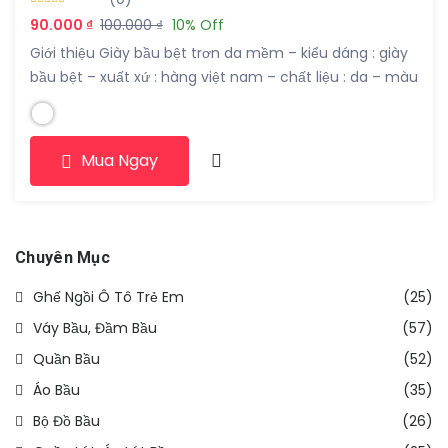
90.000 ₫
100.000 ₫
10% Off
Giới thiệu Giày bầu bệt trơn da mềm – kiểu dáng : giày
bầu bệt – xuất xứ : hàng việt nam – chất liệu : da – màu
sắc : đen / be / trắng – họa tiết : trơn – form : 35-39 –
chi tiết : giày bầu bệt trơn ************************ Lưu
[…]
Mua Ngay
Chuyên Mục
Ghế Ngồi Ô Tô Trẻ Em
(25)
Váy Bầu, Đầm Bầu
(57)
Quần Bầu
(52)
Áo Bầu
(35)
Bộ Đồ Bầu
(26)