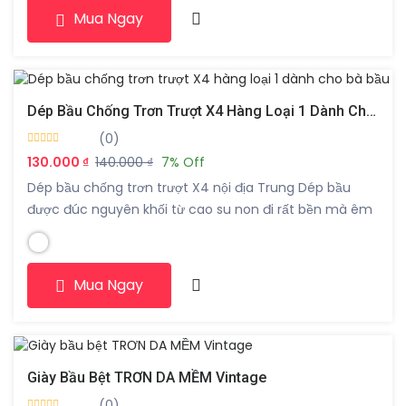
Mua Ngay
siêu đem đi siêu thích nha Màu đen Size 35-36-37-38-
39-40
Dép Bầu Chống Trơn Trượt X4 Hàng Loại 1 Dành Cho Bà Bầu
(0)
130.000 ₫
140.000 ₫
7% Off
Dép bầu chống trơn trượt X4 nội địa Trung Dép bầu
được đúc nguyên khối từ cao su non đi rất bền mà êm
chân hơn dép thường Đế dép được thiết kế bằng các
tấm chống trơn trượt chứa các hạtanti-skid aluminum
oxide Tăng ma sát tối đa lên các bề mặt , có […]
Mua Ngay
Giày Bầu Bệt TRƠN DA MỀM Vintage
(0)