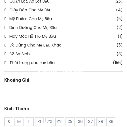
Quần Lót, Áo Lót Bầu
(25)
Giày Dép Cho Mẹ Bầu
(4)
Mỹ Phẩm Cho Mẹ Bầu
(5)
Dinh Dưỡng Cho Mẹ Bầu
(2)
Máy Móc Hỗ Trợ Mẹ Bầu
(1)
Đồ Dùng Cho Mẹ Bầu Khác
(5)
Đồ Sơ Sinh
(3)
THỜI TRANG – ĐẦM BẦU
THIẾT KẾ
Thời trang cho mẹ bầu
(156)
ZANE MOM
MONG MUỐN
Khoảng Giá
GỬI TỚI
NHỮNG CÔ
Kích Thước
GÁI CHUẨN BỊ
S
M
L
XL
2XL
3XL
35
36
37
38
39
LÀM MẸ