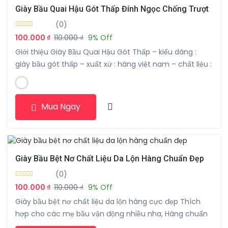
Giày Bầu Quai Hậu Gót Thấp Đính Ngọc Chống Trượt
(0)
100.000 ₫
110.000 ₫
9% Off
Giới thiệu Giày Bầu Quai Hậu Gót Thấp – kiểu dáng :
giày bầu gót thấp – xuất xứ : hàng việt nam – chất liệu :
da – màu sắc : đen / trắng – họa tiết : trơn – form : 35-
39
Mua Ngay
Giày Bầu Bệt Nơ Chất Liệu Da Lộn Hàng Chuẩn Đẹp
(0)
100.000 ₫
110.000 ₫
9% Off
Giày bầu bệt nơ chất liệu da lộn hàng cực đẹp Thích
hợp cho các mẹ bầu vận động nhiều nha, Hàng chuẩn
size nên các bạn đặt hàng theo size chuẩn nha hàng