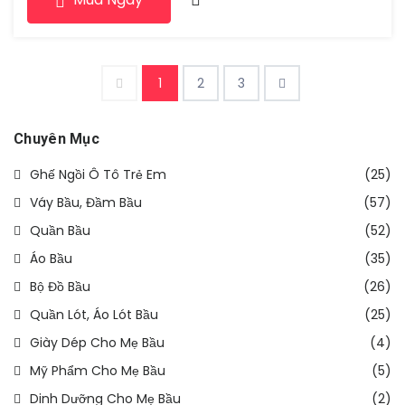
phù hợp với các dòng ghế […]
1
2
3
Chuyên Mục
Ghế Ngồi Ô Tô Trẻ Em
(25)
Váy Bầu, Đầm Bầu
(57)
Quần Bầu
(52)
Áo Bầu
(35)
Bộ Đồ Bầu
(26)
Quần Lót, Áo Lót Bầu
(25)
Giày Dép Cho Mẹ Bầu
(4)
Mỹ Phẩm Cho Mẹ Bầu
(5)
Dinh Dưỡng Cho Mẹ Bầu
(2)