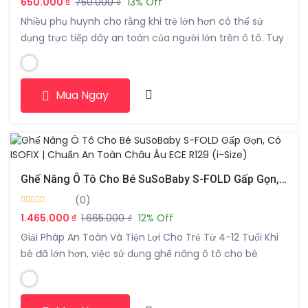
650.000 ₫
750.000 ₫
13% Off
Nhiều phụ huynh cho rằng khi trẻ lớn hơn có thể sử
dụng trực tiếp dây an toàn của người lớn trên ô tô. Tuy
nhiên, thực tế trẻ từ 6 đến 12 tuổi hoặc có chiều cao
dưới 150cm vẫn chưa phù hợp với vị trí dây an toàn tiêu
chuẩn của xe. Khi […]
Mua Ngay
Ghế Nâng Ô Tô Cho Bé SuSoBaby S-FOLD Gấp Gọn, Có ISOFIX | Chuẩn An Toàn Châu Âu ECE R129 (i-Size)
(0)
1.465.000 ₫
1.665.000 ₫
12% Off
Giải Pháp An Toàn Và Tiện Lợi Cho Trẻ Từ 4-12 Tuổi Khi
bé đã lớn hơn, việc sử dụng ghế nâng ô tô cho bé
(Booster Seat) là giải pháp cần thiết giúp dây an toàn
trên xe hoạt động đúng cách và bảo vệ trẻ hiệu quả
trong mọi hành trình. Ghế nâng […]