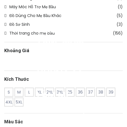
Máy Móc Hỗ Trợ Mẹ Bầu
(1)
Đồ Dùng Cho Mẹ Bầu Khác
(5)
Đồ Sơ Sinh
(3)
THỜI TRANG – ĐẦM BẦU
THIẾT KẾ
Thời trang cho mẹ bầu
(156)
ZANE MOM
MONG MUỐN
Khoảng Giá
GỬI TỚI
NHỮNG CÔ
Kích Thước
GÁI CHUẨN BỊ
S
M
L
XL
2XL
3XL
35
36
37
38
39
LÀM MẸ
4XL
5XL
NHỮNG SẢN
PHẨM THỜI
Màu Sắc