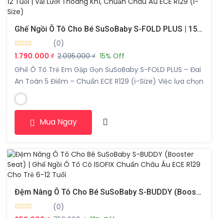
Ghế Ngồi Ô Tô Cho Bé SuSoBaby S-FOLD PLUS | 15 Tháng – 12 Tuổi | Vải Lưới Thoáng Khí, Chuẩn Châu Âu ECE R129 (i-Size)
(0)
1.790.000 ₫
2.095.000 ₫
15% Off
Ghế Ô Tô Trẻ Em Gập Gọn SuSoBaby S-FOLD PLUS – Đai
An Toàn 5 Điểm – Chuẩn ECE R129 (i-Size) Việc lựa chọn
một chiếc ghế ngồi ô tô cho bé phù hợp không chỉ giúp
trẻ ngồi thoải mái mà còn đóng vai trò quan trọng
trong việc bảo vệ an toàn trên […]
Mua Ngay
Đệm Nâng Ô Tô Cho Bé SuSoBaby S-BUDDY (Booster Seat) | Ghế Ngồi Ô Tô Có ISOFIX Chuẩn Châu Âu ECE R129 Cho Trẻ 6-12 Tuổi
(0)