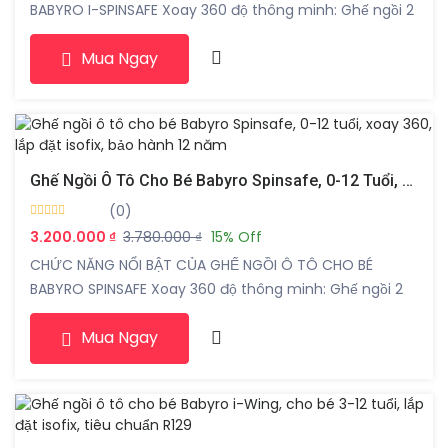
BABYRO I-SPINSAFE Xoay 360 độ thông minh: Ghế ngồi 2
chiều tiện lợi, giúp ba mẹ dễ dàng sử dụng và chăm
Mua Ngay
sóc bé. Xoay 90 độ: Dễ dàng xoay ghế ra hướng cửa xe
để đặt bé vào và thắt dây an toàn […]
Ghế Ngồi Ô Tô Cho Bé Babyro Spinsafe, 0-12 Tuổi, Xoay 360, Lắp Đặt Isofix, Bảo Hành 12 Năm
(0)
3.200.000 ₫
3.780.000 ₫
15% Off
CHỨC NĂNG NỔI BẬT CỦA GHẾ NGỒI Ô TÔ CHO BÉ
BABYRO SPINSAFE Xoay 360 độ thông minh: Ghế ngồi 2
chiều tiện lợi, giúp ba mẹ dễ dàng sử dụng và chăm
Mua Ngay
sóc bé. Xoay 90 độ: Dễ dàng xoay ghế ra hướng cửa xe
để đặt bé vào và thắt dây an toàn […]