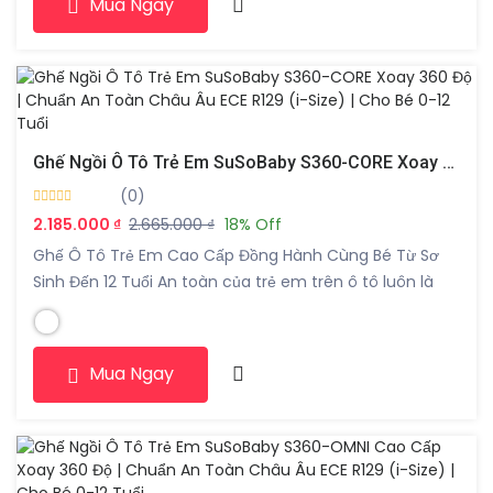
Mua Ngay
Ghế Ngồi Ô Tô Trẻ Em SuSoBaby S360-CORE Xoay 360 Độ | Chuẩn An Toàn Châu Âu ECE R129 (i-Size) | Cho Bé 0-12 Tuổi
(0)
2.185.000 ₫
2.665.000 ₫
18% Off
Ghế Ô Tô Trẻ Em Cao Cấp Đồng Hành Cùng Bé Từ Sơ
Sinh Đến 12 Tuổi An toàn của trẻ em trên ô tô luôn là
mối quan tâm hàng đầu của các bậc phụ huynh. Với
thiết kế hiện đại, khả năng xoay 360 độ tiện lợi cùng tiêu
chuẩn an toàn Châu […]
Mua Ngay