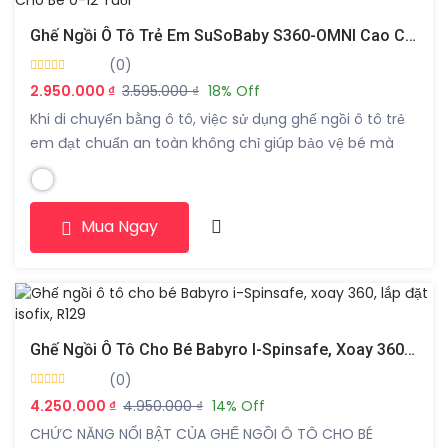
Ghế Ngồi Ô Tô Trẻ Em SuSoBaby S360-OMNI Cao Cấp Xoay 360 Độ | Chuẩn An Toàn Châu Âu ECE R129 (i-Size) | Cho Bé 0-12 Tuổi
(0)
2.950.000 ₫
3.595.000 ₫
18% Off
Khi di chuyển bằng ô tô, việc sử dụng ghế ngồi ô tô trẻ
em đạt chuẩn an toàn không chỉ giúp bảo vệ bé mà
còn là trách nhiệm của mỗi bậc phụ huynh. Ghế ngồi ô
tô trẻ em SuSoBaby S360-OMNI được thiết kế theo tiêu
chuẩn an toàn Châu Âu ECE R129 […]
Mua Ngay
Ghế Ngồi Ô Tô Cho Bé Babyro I-Spinsafe, Xoay 360, Lắp Đặt Isofix, R129
(0)
4.250.000 ₫
4.950.000 ₫
14% Off
CHỨC NĂNG NỔI BẬT CỦA GHẾ NGỒI Ô TÔ CHO BÉ