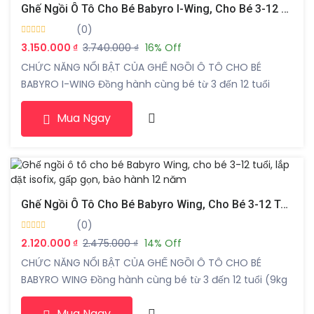
Ghế Ngồi Ô Tô Cho Bé Babyro I-Wing, Cho Bé 3-12 Tuổi, Lắp Đặt Isofix, Tiêu Chuẩn R129
(0)
3.150.000 ₫
3.740.000 ₫
16% Off
CHỨC NĂNG NỔI BẬT CỦA GHẾ NGỒI Ô TÔ CHO BÉ
BABYRO I-WING Đồng hành cùng bé từ 3 đến 12 tuổi
(76cm – 150cm): Là dòng ghế chuyên biệt cho các bé
Mua Ngay
lớn, đảm bảo sự vừa vặn và an toàn tối ưu khi bé đã
không còn phù hợp với ghế sơ sinh. […]
Ghế Ngồi Ô Tô Cho Bé Babyro Wing, Cho Bé 3-12 Tuổi, Lắp Đặt Isofix, Gấp Gọn, Bảo Hành 12 Năm
(0)
2.120.000 ₫
2.475.000 ₫
14% Off
CHỨC NĂNG NỔI BẬT CỦA GHẾ NGỒI Ô TÔ CHO BÉ
BABYRO WING Đồng hành cùng bé từ 3 đến 12 tuổi (9kg
– 36kg): Là dòng ghế chuyên biệt cho các bé lớn, đảm
Mua Ngay
bảo sự vừa vặn và an toàn tối ưu khi bé đã không còn