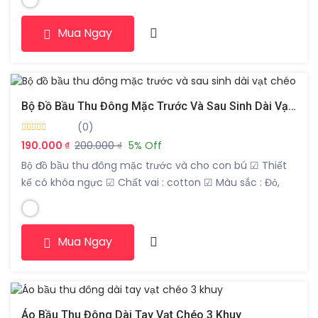
động. – Thiết kế quần trẻ trung, năng động, dễ phối đồ,
phù hợp mặc nhà, đi làm,… – Bụng […]
Mua Ngay
Bộ Đồ Bầu Thu Đông Mặc Trước Và Sau Sinh Dài Vạt Chéo
(0)
190.000 ₫
200.000 ₫
5% Off
Bộ đồ bầu thu đông mặc trước và cho con bú ☑ Thiết
kế có khóa ngực ☑ Chất vai : cotton ☑ Màu sắc : Đỏ,
vàng, cam, hồng ☑ Kiểu dáng: Trẻ trung, hiện đại, hợp
thời trang, được thiết kế phù hợp cho bà bầu. Đường
may chắc chắn, tỉ mỉ.
Mua Ngay
Áo Bầu Thu Đông Dài Tay Vạt Chéo 3 Khuy