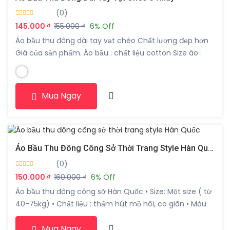
(0)
145.000 ₫
155.000 ₫
6% Off
Áo bầu thu đông dài tay vạt chéo Chất lượng đẹp hơn
Giá của sản phẩm. Áo bầu : chất liệu cotton Size áo :
freesz 40-75kg Màu sắc: hồng, đen – Phối hợp vs chân
váy or quần legging dài thì quá CHUẨN VÀ ĐẸP
Mua Ngay
Áo Bầu Thu Đông Công Sở Thời Trang Style Hàn Quốc
(0)
150.000 ₫
160.000 ₫
6% Off
Áo bầu thu đông công sở Hàn Quốc • Size: Một size ( từ
40-75kg) • Chất liệu : thấm hút mồ hôi, co giãn • Màu
sắc: nhiều màu • Hàng đẹp nên các mẹ yên tâm về sản
Mua Ngay
phẩm • Style hàn quốc giúp mẹ bầu thêm trẻ trung,