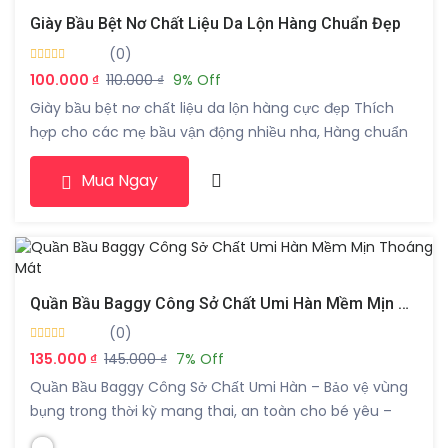
Giày Bầu Bệt Nơ Chất Liệu Da Lộn Hàng Chuẩn Đẹp
(0)
100.000 ₫
110.000 ₫
9% Off
Giày bầu bệt nơ chất liệu da lộn hàng cực đẹp Thích
hợp cho các mẹ bầu vận động nhiều nha, Hàng chuẩn
size nên các bạn đặt hàng theo size chuẩn nha hàng
Mua Ngay
siêu đem đi siêu thích nha Màu đen Size 35-36-37-38-
39-40
Quần Bầu Baggy Công Sở Chất Umi Hàn Mềm Mịn Thoáng Mát
(0)
135.000 ₫
145.000 ₫
7% Off
Quần Bầu Baggy Công Sở Chất Umi Hàn – Bảo vệ vùng
bụng trong thời kỳ mang thai, an toàn cho bé yêu –
Tạo cảm giác dễ chịu cho mẹ bầu trong mọi hoạt