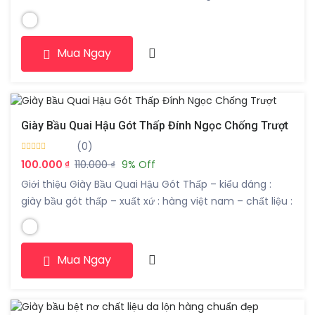
là “phụ kiện” dường như không thể thiếu cho mỗi bà
bầu và mẹ sau sinh để tiện cho bé bú sữa và giữ hình
dáng ngực hoàn hảo, giúp mẹ luôn cảm […]
Mua Ngay
Giày Bầu Quai Hậu Gót Thấp Đính Ngọc Chống Trượt
(0)
100.000 ₫
110.000 ₫
9% Off
Giới thiệu Giày Bầu Quai Hậu Gót Thấp – kiểu dáng :
giày bầu gót thấp – xuất xứ : hàng việt nam – chất liệu :
da – màu sắc : đen / trắng – họa tiết : trơn – form : 35-
39
Mua Ngay