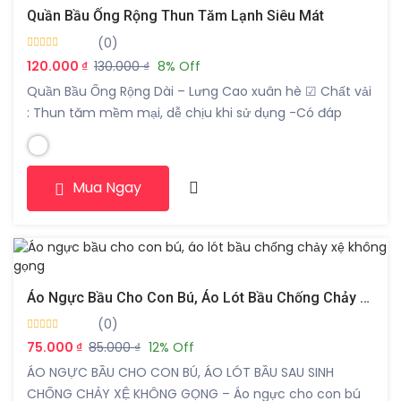
Quần Bầu Ống Rộng Thun Tăm Lạnh Siêu Mát
(0)
120.000 ₫
130.000 ₫
8% Off
Quần Bầu Ống Rộng Dài – Lưng Cao xuân hè ☑ Chất vải
: Thun tăm mềm mại, dễ chịu khi sử dụng -Có đáp
bụng và chun chỉnh ☑ Màu sắc : Sản phẩm có các
màu sắc như hình. ☑ Kiểu dáng: Trẻ trung, hiện đại, hợp
thời trang, được thiết kế phù […]
Mua Ngay
Áo Ngực Bầu Cho Con Bú, Áo Lót Bầu Chống Chảy Xệ Không Gọng
(0)
75.000 ₫
85.000 ₫
12% Off
ÁO NGỰC BẦU CHO CON BÚ, ÁO LÓT BẦU SAU SINH
CHỐNG CHẢY XỆ KHÔNG GỌNG – Áo ngực cho con bú