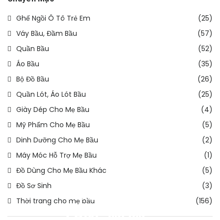
Ghế Ngồi Ô Tô Trẻ Em
(25)
Váy Bầu, Đầm Bầu
(57)
Quần Bầu
(52)
Áo Bầu
(35)
Bộ Đồ Bầu
(26)
Quần Lót, Áo Lót Bầu
(25)
Giày Dép Cho Mẹ Bầu
(4)
Mỹ Phẩm Cho Mẹ Bầu
(5)
Dinh Dưỡng Cho Mẹ Bầu
(2)
Máy Móc Hỗ Trợ Mẹ Bầu
(1)
Đồ Dùng Cho Mẹ Bầu Khác
(5)
Đồ Sơ Sinh
(3)
THỜI TRANG – ĐẦM BẦU
THIẾT KẾ
Thời trang cho mẹ bầu
(156)
ZANE MOM