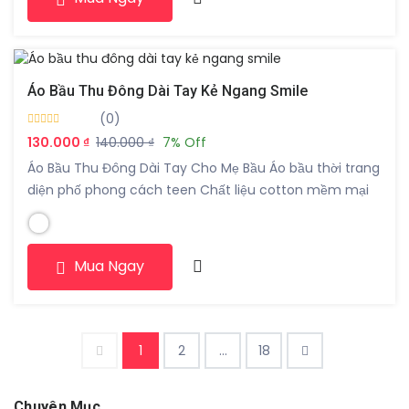
năng động. • Thích […]
Áo Bầu Thu Đông Dài Tay Kẻ Ngang Smile
(0)
130.000 ₫
140.000 ₫
7% Off
Áo Bầu Thu Đông Dài Tay Cho Mẹ Bầu Áo bầu thời trang
diện phố phong cách teen Chất liệu cotton mềm mại
Kẻ đen, kẻ trắng, kẻ hồng Freesize từ 45-68kg
Mua Ngay
1
2
...
18
Chuyên Mục