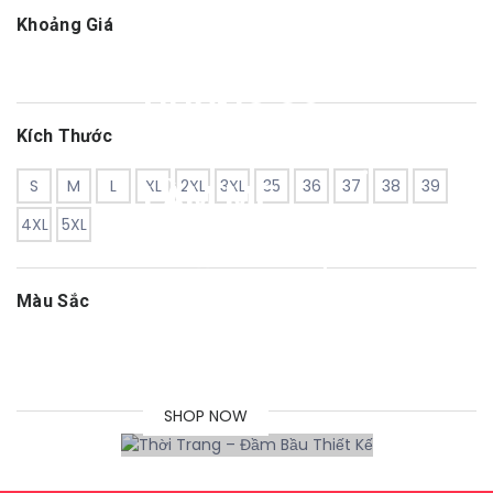
MONG MUỐN
Khoảng Giá
GỬI TỚI
NHỮNG CÔ
Kích Thước
GÁI CHUẨN BỊ
S
M
L
XL
2XL
3XL
35
36
37
38
39
LÀM MẸ
4XL
5XL
NHỮNG SẢN
PHẨM THỜI
Màu Sắc
TRANG CHẤT
LƯỢNG NHẤT
SHOP NOW