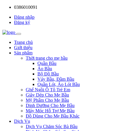
0386010091
Đăng nhập
Đăng ký
Trang chủ
Giới thiệu
Sản phẩm
Thời trang cho mẹ bầu
Quần Bầu
Áo Bầu
Bộ Đồ Bầu
Váy Bầu, Đầm Bầu
Quần Lót, Áo Lót Bầu
Ghế Ngồi Ô Tô Trẻ Em
Giày Dép Cho Mẹ Bầu
Mỹ Phẩm Cho Mẹ Bầu
Dinh Dưỡng Cho Mẹ Bầu
Máy Móc Hỗ Trợ Mẹ Bầu
Đồ Dùng Cho Mẹ Bầu Khác
Dịch Vụ
Dịch Vụ Chăm Sóc Bà Bầu