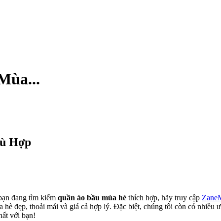
Mùa...
hù Hợp
 bạn đang tìm kiếm
quần áo bầu mùa hè
thích hợp, hãy truy cập
Zane
 đẹp, thoải mái và giá cả hợp lý. Đặc biệt, chúng tôi còn có nhiều ưu
ất với bạn!