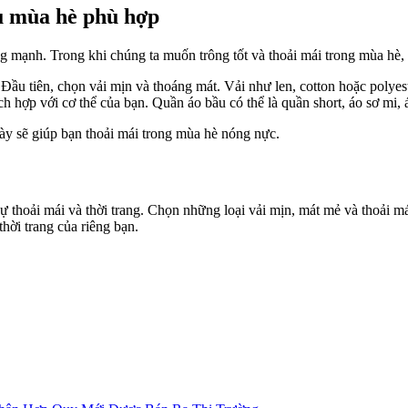
u mùa hè phù hợp
ng mạnh. Trong khi chúng ta muốn trông tốt và thoải mái trong mùa hè,
Đầu tiên, chọn vải mịn và thoáng mát. Vải như len, cotton hoặc polye
 hợp với cơ thể của bạn. Quần áo bầu có thể là quần short, áo sơ mi, 
này sẽ giúp bạn thoải mái trong mùa hè nóng nực.
 thoải mái và thời trang. Chọn những loại vải mịn, mát mẻ và thoải m
hời trang của riêng bạn.