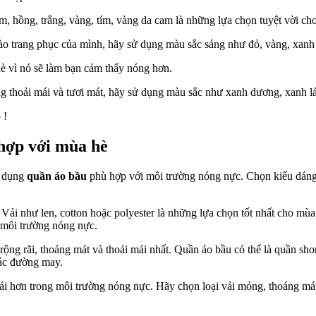
m, hồng, trắng, vàng, tím, vàng da cam là những lựa chọn tuyệt vời c
 trang phục của mình, hãy sử dụng màu sắc sáng như đỏ, vàng, xanh lá
è vì nó sẽ làm bạn cảm thấy nóng hơn.
thoải mái và tươi mát, hãy sử dụng màu sắc như xanh dương, xanh lá c
 !
hợp với mùa hè
ử dụng
quần áo bầu
phù hợp với môi trường nóng nực. Chọn kiểu dáng 
. Vải như len, cotton hoặc polyester là những lựa chọn tốt nhất cho m
 môi trường nóng nực.
ng rãi, thoáng mát và thoải mái nhất. Quần áo bầu có thể là quần shor
các đường may.
ái hơn trong môi trường nóng nực. Hãy chọn loại vải mỏng, thoáng mát