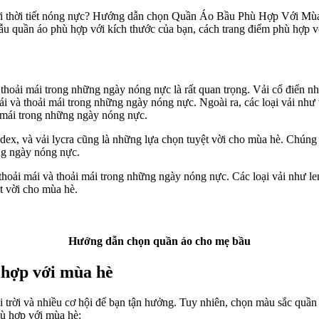
i thời tiết nóng nực? Hướng dẫn chọn Quần Áo Bầu Phù Hợp Với Mùa
u quần áo phù hợp với kích thước của bạn, cách trang điểm phù hợp v
oải mái trong những ngày nóng nực là rất quan trọng. Vải cổ điển như l
và thoải mái trong những ngày nóng nực. Ngoài ra, các loại vải như vải
i mái trong những ngày nóng nực.
spandex, và vải lycra cũng là những lựa chọn tuyệt vời cho mùa hè. Chún
ững ngày nóng nực.
oải mái và thoải mái trong những ngày nóng nực. Các loại vải như len, s
ệt vời cho mùa hè.
Hướng dẫn chọn quần áo cho mẹ bầu
 hợp với mùa hè
ài trời và nhiều cơ hội để bạn tận hưởng. Tuy nhiên, chọn màu sắc quầ
hù hợp với mùa hè: