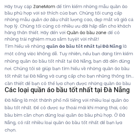
Hãy truy cập
ZaneMom
để tìm kiếm những mẫu quần áo
bầu phù hợp với sở thích của bạn. Chúng tôi cung cấp
những mẫu
quần áo bầu
chất lượng cao, đẹp mắt và giá cả
hợp lý. Chúng tôi cũng có nhiều ưu đãi hấp dẫn cho khách
hàng thân thiết. Hãy đến với
Quần áo bầu zane
để có
những trải nghiệm mua sắm tuyệt vời nhất!
Tìm hiểu về những
quần áo bầu tốt nhất tại Đà Nẵng
là
một công việc không dễ. Tuy nhiên, nếu bạn đang tìm kiếm
những quần áo bầu tốt nhất tại Đà Nẵng, bạn đã đến đúng
nơi. Chúng tôi sẽ giúp bạn tìm hiểu về những quần áo bầu
tốt nhất tại Đà Nẵng và cung cấp cho bạn những thông tin
cần thiết để bạn có thể lựa chọn được những quần áo bầu
Các loại quần áo bầu tốt nhất tại Đà Nẵng
phù hợp nhất với nhu cầu của bạn.
Đà Nẵng là một thành phố nổi tiếng với nhiều loại quần áo
bầu tốt nhất. Để có được sự thoải mái khi mang thai, các
bầu bỉm cần chọn đúng loại quần áo bầu phù hợp. Ở Đà
Nẵng, có rất nhiều loại quần áo bầu tốt nhất để bạn lựa
chọn.