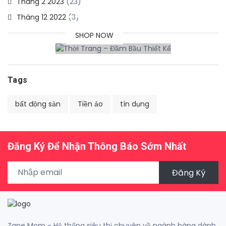
Tháng 2 2023
(23)
LƯỢNG NHẤT
Tháng 12 2022
(3)
SHOP NOW
Tags
bất động sản
Tiền ảo
tín dụng
Đăng Ký Để Nhận Thông Báo Sớm Nhất
Đăng Ký
Zane Mom - Hệ thống siêu thị chuyên về ngành hàng dành