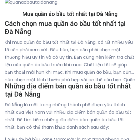
Mua quần áo bầu tốt nhất tại Đà Nẵng
Cách chọn mua quần áo bầu tốt nhất tại
Đà Nẵng
Khi mua quần áo bầu tốt nhất tại Đà Nẵng, có rất nhiều yếu
tố cần phải xem xét. Đầu tiên, bạn cần phải chọn một
thương hiệu uy tín và có uy tín. Bạn cũng nên kiểm tra chất
liệu của quần áo bầu trước khi mua. Chất liệu tốt sẽ giúp
bạn thoải mái hơn khi mặc. Khi mua quần áo bầu, bạn cũng
nên chọn một kích thước phù hợp với cơ thể của bạn. Quần
Những địa điểm bán quần áo bầu tốt nhất
áo bầu không nên quá lỏng hoặc quá cứng. Cuối cùng, bạn
tại Đà Nẵng
cũng nên chọn một màu sắc phù hợp với phong cách của
bạn. Màu sắc tương ứng với phong cách của bạn sẽ giúp
Đà Nẵng là một trong những thành phố được yêu thích
bạn trông thật tự tin và tự tin.
nhất của Việt Nam với nhiều địa điểm bán quần áo bầu tốt
nhất. Để tìm kiếm những địa điểm bán quần áo bầu tốt
nhất, bạn có thể tham khảo danh sách sau đây:
1. Siêu thị bà bầu Zane Mom: Đây là một trong những cửa