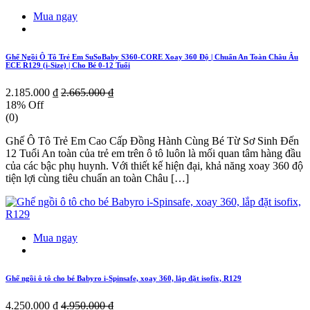
Mua ngay
Ghế Ngồi Ô Tô Trẻ Em SuSoBaby S360-CORE Xoay 360 Độ | Chuẩn An Toàn Châu Âu
ECE R129 (i-Size) | Cho Bé 0-12 Tuổi
2.185.000 ₫
2.665.000 ₫
18% Off
(0)
Ghế Ô Tô Trẻ Em Cao Cấp Đồng Hành Cùng Bé Từ Sơ Sinh Đến
12 Tuổi An toàn của trẻ em trên ô tô luôn là mối quan tâm hàng đầu
của các bậc phụ huynh. Với thiết kế hiện đại, khả năng xoay 360 độ
tiện lợi cùng tiêu chuẩn an toàn Châu […]
Mua ngay
Ghế ngồi ô tô cho bé Babyro i-Spinsafe, xoay 360, lắp đặt isofix, R129
4.250.000 ₫
4.950.000 ₫