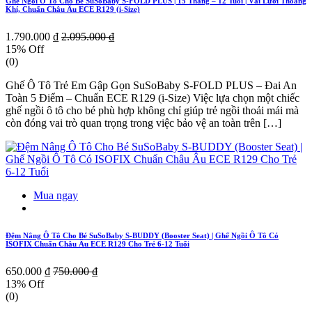
Ghế Ngồi Ô Tô Cho Bé SuSoBaby S-FOLD PLUS | 15 Tháng – 12 Tuổi | Vải Lưới Thoáng
Khí, Chuẩn Châu Âu ECE R129 (i-Size)
1.790.000 ₫
2.095.000 ₫
15% Off
(0)
Ghế Ô Tô Trẻ Em Gập Gọn SuSoBaby S-FOLD PLUS – Đai An
Toàn 5 Điểm – Chuẩn ECE R129 (i-Size) Việc lựa chọn một chiếc
ghế ngồi ô tô cho bé phù hợp không chỉ giúp trẻ ngồi thoải mái mà
còn đóng vai trò quan trọng trong việc bảo vệ an toàn trên […]
Mua ngay
Đệm Nâng Ô Tô Cho Bé SuSoBaby S-BUDDY (Booster Seat) | Ghế Ngồi Ô Tô Có
ISOFIX Chuẩn Châu Âu ECE R129 Cho Trẻ 6-12 Tuổi
650.000 ₫
750.000 ₫
13% Off
(0)