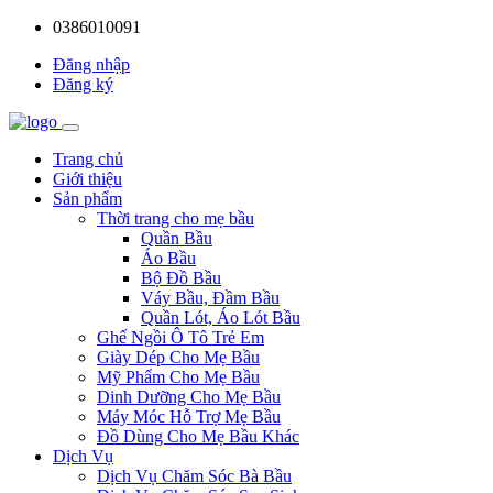
0386010091
Đăng nhập
Đăng ký
Trang chủ
Giới thiệu
Sản phẩm
Thời trang cho mẹ bầu
Quần Bầu
Áo Bầu
Bộ Đồ Bầu
Váy Bầu, Đầm Bầu
Quần Lót, Áo Lót Bầu
Ghế Ngồi Ô Tô Trẻ Em
Giày Dép Cho Mẹ Bầu
Mỹ Phẩm Cho Mẹ Bầu
Dinh Dưỡng Cho Mẹ Bầu
Máy Móc Hỗ Trợ Mẹ Bầu
Đồ Dùng Cho Mẹ Bầu Khác
Dịch Vụ
Dịch Vụ Chăm Sóc Bà Bầu