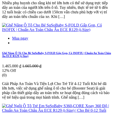
Nhiều phụ huynh cho rằng khi trẻ lớn hơn có thể sử dụng trực tiếp
dây an toàn của người lớn trên ô tô. Tuy nhiên, thực tế trẻ từ 6 đến
12 tuổi hoặc có chiều cao dưới 150cm vẫn chưa phù hợp với vị trí
dây an toàn tiêu chuẩn của xe. Khi […]
Mua ngay
Ghế Nâng Ô Tô Cho Bé SuSoBaby S-FOLD Gấp Gọn, Có ISOFIX | Chuẩn An Toàn Châu
Âu ECE R129 (i-Size)
1.465.000 ₫
1.665.000 ₫
12% Off
(0)
Giải Pháp An Toàn Và Tiện Lợi Cho Trẻ Từ 4-12 Tuổi Khi bé đã
lớn hơn, việc sử dụng ghế nâng ô tô cho bé (Booster Seat) là giải
pháp cần thiết giúp dây an toàn trên xe hoạt động đúng cách và bảo
vệ trẻ hiệu quả trong mọi hành trình. Ghế nâng […]