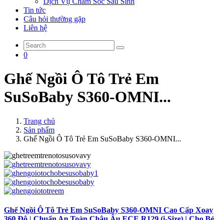
Dịch Vụ Chăm Sóc Sau Sinh
Tin tức
Câu hỏi thường gặp
Liên hệ
0
Ghế Ngồi Ô Tô Trẻ Em
SuSoBaby S360-OMNI...
Trang chủ
Sản phẩm
Ghế Ngồi Ô Tô Trẻ Em SuSoBaby S360-OMNI...
Ghế Ngồi Ô Tô Trẻ Em SuSoBaby S360-OMNI Cao Cấp Xoay
360 Độ | Chuẩn An Toàn Châu Âu ECE R129 (i-Size) | Cho Bé