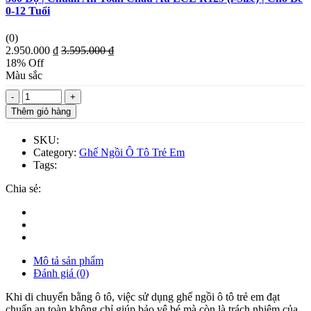
0-12 Tuổi
(0)
2.950.000 ₫
3.595.000 ₫
18% Off
Màu sắc
Thêm giỏ hàng
SKU:
Category:
Ghế Ngồi Ô Tô Trẻ Em
Tags:
Chia sẻ:
Mô tả sản phẩm
Đánh giá (0)
Khi di chuyển bằng ô tô, việc sử dụng ghế ngồi ô tô trẻ em đạt
chuẩn an toàn không chỉ giúp bảo vệ bé mà còn là trách nhiệm của