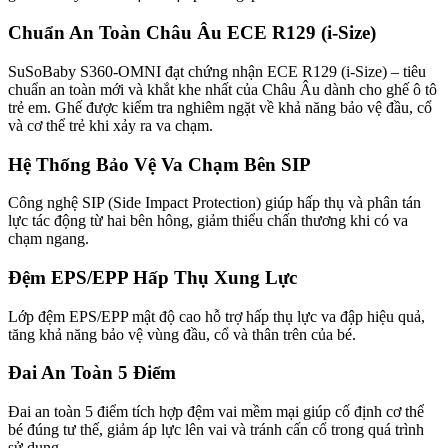
Chuẩn An Toàn Châu Âu ECE R129 (i-Size)
SuSoBaby S360-OMNI đạt chứng nhận ECE R129 (i-Size) – tiêu
chuẩn an toàn mới và khắt khe nhất của Châu Âu dành cho ghế ô tô
trẻ em. Ghế được kiểm tra nghiêm ngặt về khả năng bảo vệ đầu, cổ
và cơ thể trẻ khi xảy ra va chạm.
Hệ Thống Bảo Vệ Va Chạm Bên SIP
Công nghệ SIP (Side Impact Protection) giúp hấp thụ và phân tán
lực tác động từ hai bên hông, giảm thiểu chấn thương khi có va
chạm ngang.
Đệm EPS/EPP Hấp Thụ Xung Lực
Lớp đệm EPS/EPP mật độ cao hỗ trợ hấp thụ lực va đập hiệu quả,
tăng khả năng bảo vệ vùng đầu, cổ và thân trên của bé.
Đai An Toàn 5 Điểm
Đai an toàn 5 điểm tích hợp đệm vai mềm mại giúp cố định cơ thể
bé đúng tư thế, giảm áp lực lên vai và tránh cấn cổ trong quá trình
sử dụng.