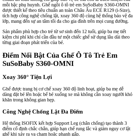
mỗi bậc phụ huynh. Ghế ngồi ô tô trẻ em SuSoBaby S360-OMNI
được thiết kế theo tiêu chuẩn an toàn Châu Âu ECE R129 (i-Size),
tích hợp công nghệ chống lật, xoay 360 độ cùng hệ thống bảo vệ đa
lớp, mang đến sự an tâm tối đa cho gia đình trên mọi cung đường.
Sản phẩm phù hợp cho trẻ từ sơ sinh đến 12 tuổi, giúp ba mẹ tiết
kiệm chi phí khi chỉ cần đầu tư một chiếc ghế sử dụng lâu dài theo
từng giai đoạn phát triển của bé.
Điểm Nổi Bật Của Ghế Ô Tô Trẻ Em
SuSoBaby S360-OMNI
Xoay 360° Tiện Lợi
Ghế được trang bị cơ chế xoay 360 độ linh hoạt, giúp ba mẹ dễ
dàng đặt bé lên hoặc bế bé xuống xe mà không cần xoay người khó
khăn trong không gian hẹp.
Công Nghệ Chống Lật Đa Điểm
Hệ thống ISOFIX kết hợp Support Leg (chân chống) tạo thành 3
điểm cố định chắc chắn, giúp hạn chế rung lắc và giảm nguy cơ lật
ghế khi xảy ra va chạm hoặc phanh gấp.