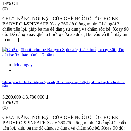
14% Off
(0)
CHỨC NĂNG NỔI BẬT CỦA GHẾ NGỒI Ô TÔ CHO BÉ
BABYRO I-SPINSAFE Xoay 360 độ thông minh: Ghế ngồi 2
chiều tiện lợi, giúp ba mẹ dễ dàng sử dụng và chăm sóc bé. Xoay 90
độ: Dễ dàng xoay ghế ra hướng cửa xe để đặt bé vào và thắt dây an
toàn […]
Mua ngay
Ghế ngồi ô tô cho bé Babyro Spinsafe, 0-12 tuổi, xoay 360, lắp đặt isofix, bảo hành 12
năm
3.200.000 ₫
3.780.000 ₫
15% Off
(0)
CHỨC NĂNG NỔI BẬT CỦA GHẾ NGỒI Ô TÔ CHO BÉ
BABYRO SPINSAFE Xoay 360 độ thông minh: Ghế ngồi 2 chiều
tiện lợi, giúp ba mẹ dễ dàng sử dụng và chăm sóc bé. Xoay 90 độ: