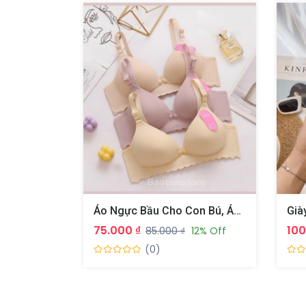
Áo Ngực Bầu Cho Con Bú, Áo Lót Bầu Chống Chảy Xệ Không Gọng
75.000 ₫
100
85.000 ₫
12% Off
(0)