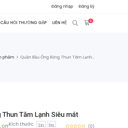
Đăng nhập
Đăng ký
0
CÂU HỎI THƯỜNG GẶP
LIÊN HỆ
n phẩm
Quần Bầu Ống Rộng Thun Tăm Lạnh...
g Thun Tăm Lạnh Siêu mát
Kích thước
2XL
3XL
 Off
(0)