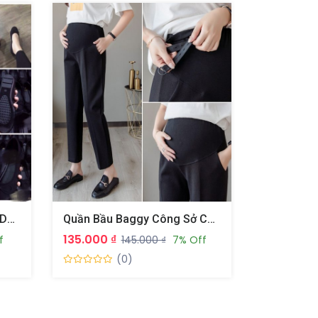
Giày Bầu Bệt Nơ Chất Liệu Da Lộn Hàng Chuẩn Đẹp
Quần Bầu Baggy Công Sở Chất Umi Hàn Mềm Mịn Thoáng Mát
135.000 ₫
190.000 ₫
f
145.000 ₫
7% Off
(0)