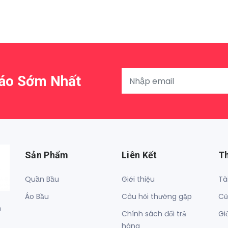
Báo Sớm Nhất
Sản Phẩm
Liên Kết
T
Quần Bầu
Giới thiệu
Tà
Áo Bầu
Câu hỏi thường gặp
Cử
h
Chính sách đổi trả
Gi
hàng