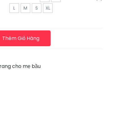
L
M
S
XL
Thêm Giỏ Hàng
trang cho mẹ bầu