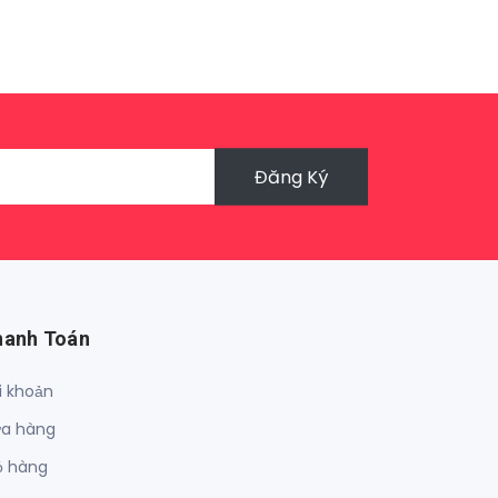
Đăng Ký
hanh Toán
i khoản
a hàng
ỏ hàng