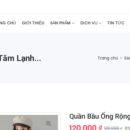
NG CHỦ
GIỚI THIỆU
SẢN PHẨM
DỊCH VỤ
TIN TỨC
Tăm Lạnh...
Trang chủ
Sả
Quần Bầu Ống Rộn
120.000 ₫
130.000 ₫
8%