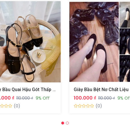
Giày Bầu Quai Hậu Gót Thấp Đính Ngọc Chống Trượt
.000 ₫
100.000 ₫
110.000 ₫
9% Off
110.000 ₫
9% Of
(0)
(0)