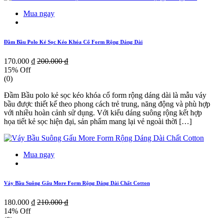
Mua ngay
Đầm Bầu Polo Kẻ Sọc Kéo Khóa Cổ Form Rộng Dáng Dài
170.000 ₫
200.000 ₫
15% Off
(0)
Đầm Bầu polo kẻ sọc kéo khóa cổ form rộng dáng dài là mẫu váy
bầu được thiết kế theo phong cách trẻ trung, năng động và phù hợp
với nhiều hoàn cảnh sử dụng. Với kiểu dáng suông rộng kết hợp
họa tiết kẻ sọc hiện đại, sản phẩm mang lại vẻ ngoài thời […]
Mua ngay
Váy Bầu Suông Gấu More Form Rộng Dáng Dài Chất Cotton
180.000 ₫
210.000 ₫
14% Off