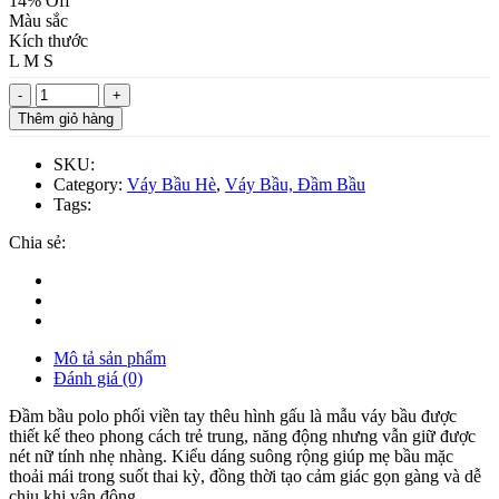
14% Off
Màu sắc
Kích thước
L
M
S
Thêm giỏ hàng
SKU:
Category:
Váy Bầu Hè
,
Váy Bầu, Đầm Bầu
Tags:
Chia sẻ:
Mô tả sản phẩm
Đánh giá (0)
Đầm bầu polo phối viền tay thêu hình gấu là mẫu váy bầu được
thiết kế theo phong cách trẻ trung, năng động nhưng vẫn giữ được
nét nữ tính nhẹ nhàng. Kiểu dáng suông rộng giúp mẹ bầu mặc
thoải mái trong suốt thai kỳ, đồng thời tạo cảm giác gọn gàng và dễ
chịu khi vận động.