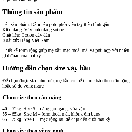
Thông tin sản phẩm
Tên sản phẩm: Đầm bầu polo phối viền tay thêu hình gấu
Kiểu dáng: Váy polo dáng suông
Chất liệu: Cotton dày dặn
Xuất xứ: Hàng Việt Nam
Thiết kế form rộng giúp mẹ bầu mặc thoải mái và phù hợp với nhiều
giai đoạn của thai kỳ.
Hướng dẫn chọn size váy bầu
Để chọn được size phù hợp, mẹ bầu có thể tham khảo theo cân nặng
hoặc số đo vòng ngực.
Chọn size theo cân nặng
40 – 55kg: Size S – dáng gọn gàng, vừa vặn
55 – 65kg: Size M – form thoải mái, không ôm bụng
65 – 75kg: Size L – mặc rộng rãi, dễ chịu đến cuối thai kỳ
Chọn size theo vòng ngực