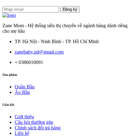
Đăng ký
Zane Mom - Hệ thống siêu thị chuyên về ngành hàng dành riêng
cho mẹ bầu
TP. Hà Nội - Ninh Bình - TP. Hồ Chí Minh
zanebaby.nd@gmail.com
+ 0386010091
Sản phẩm
Quần Bầu
Áo Bầu
Liên kết
Giới thiệu
Câu hỏi thường gặp
Chính sách đổi trả hàng
Liên hệ