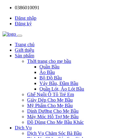
0386010091
Đăng nhập
Đăng ký
Trang chủ
Giới thiệu
Sản phẩm
Thời trang cho mẹ bầu
Quần Bầu
Áo Bầu
Bộ Đồ Bầu
Váy Bầu, Đầm Bầu
Quần Lót, Áo Lót Bầu
Ghế Ngồi Ô Tô Trẻ Em
Giày Dép Cho Mẹ Bầu
Mỹ Phẩm Cho Mẹ Bầu
Dinh Dưỡng Cho Mẹ Bầu
Máy Móc Hỗ Trợ Mẹ Bầu
Đồ Dùng Cho Mẹ Bầu Khác
Dịch Vụ
Dịch Vụ Chăm Sóc Bà Bầu