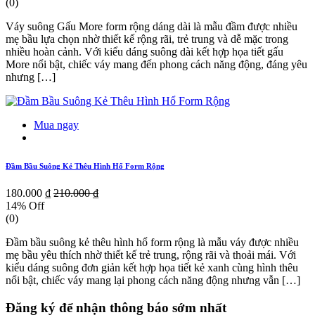
(0)
Váy suông Gấu More form rộng dáng dài là mẫu đầm được nhiều
mẹ bầu lựa chọn nhờ thiết kế rộng rãi, trẻ trung và dễ mặc trong
nhiều hoàn cảnh. Với kiểu dáng suông dài kết hợp họa tiết gấu
More nổi bật, chiếc váy mang đến phong cách năng động, đáng yêu
nhưng […]
Mua ngay
Đầm Bầu Suông Kẻ Thêu Hình Hổ Form Rộng
180.000 ₫
210.000 ₫
14% Off
(0)
Đầm bầu suông kẻ thêu hình hổ form rộng là mẫu váy được nhiều
mẹ bầu yêu thích nhờ thiết kế trẻ trung, rộng rãi và thoải mái. Với
kiểu dáng suông đơn giản kết hợp họa tiết kẻ xanh cùng hình thêu
nổi bật, chiếc váy mang lại phong cách năng động nhưng vẫn […]
Đăng ký để nhận thông báo sớm nhất