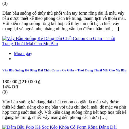
(0)
Đầm bầu suông cổ thủy thủ phối viền tay form rộng dài là mẫu váy
bầu được thiết kế theo phong cách trẻ trung, thanh lịch và thoải mái.
Với kiểu dáng suông rộng kết hợp cổ thủy thủ nổi bật, chiếc váy
mang lại vẻ ngoài nhẹ nhàng nhưng vẫn tạo điểm nhấn thời […]
Mua ngay
Váy Bầu Suông Kẻ Dáng Dài Chất Cotton Co Giãn – Thời Trang Thoải Mái Cho Mẹ Bầu
180.000 ₫
210.000 ₫
14% Off
(0)
Váy bầu suông kẻ dáng dài chất cotton co giãn là mẫu váy được
thiết kế dành riêng cho mẹ bầu với tiêu chí thoải mái, dễ mặc và phù
hợp trong suốt thai kỳ. Với kiểu dáng suông rộng kết hợp họa tiết kẻ
ngang trẻ trung, chiếc váy mang đến phong cách đơn […]