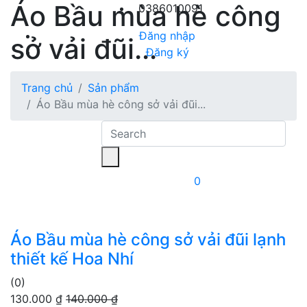
Áo Bầu mùa hè công
0386010091
Đăng nhập
sở vải đũi...
Đăng ký
Trang chủ
Sản phẩm
Áo Bầu mùa hè công sở vải đũi...
0
Áo Bầu mùa hè công sở vải đũi lạnh
thiết kế Hoa Nhí
(0)
130.000 ₫
140.000 ₫