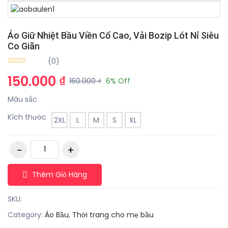
Áo Giữ Nhiệt Bầu Viền Cổ Cao, Vải Bozip Lót Nỉ Siêu
Co Giãn
(0)
150.000 ₫
160.000 ₫
6% Off
Màu sắc
Kích thước
2XL
L
M
S
XL
Thêm Giỏ Hàng
SKU:
Category:
Áo Bầu
,
Thời trang cho mẹ bầu