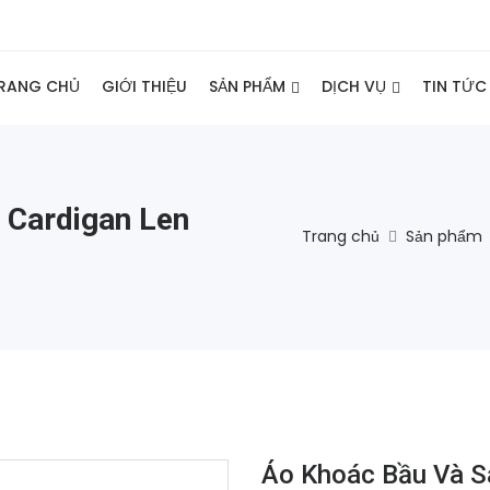
RANG CHỦ
GIỚI THIỆU
SẢN PHẨM
DỊCH VỤ
TIN TỨC
 Cardigan Len
Trang chủ
Sản phẩm
Áo Khoác Bầu Và Sa