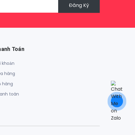
Đăng Ký
hanh Toán
i khoản
a hàng
ỏ hàng
anh toán