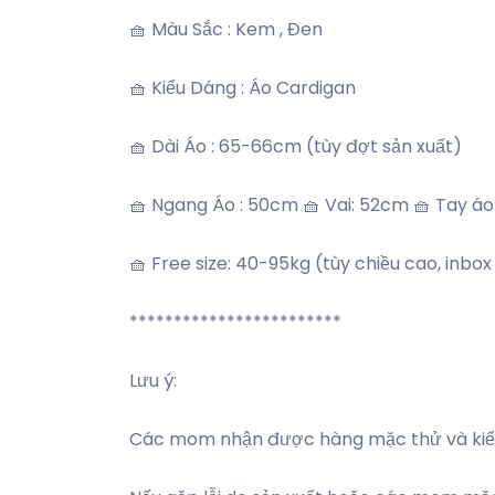
🧺 Màu Sắc : Kem , Đen
🧺 Kiểu Dáng : Áo Cardigan
🧺 Dài Áo : 65-66cm (tùy đợt sản xuất)
🧺 Ngang Áo : 50cm 🧺 Vai: 52cm 🧺 Tay á
🧺 Free size: 40-95kg (tùy chiều cao, inbo
************************
Lưu ý:
Các mom nhận được hàng mặc thử và kiểm 