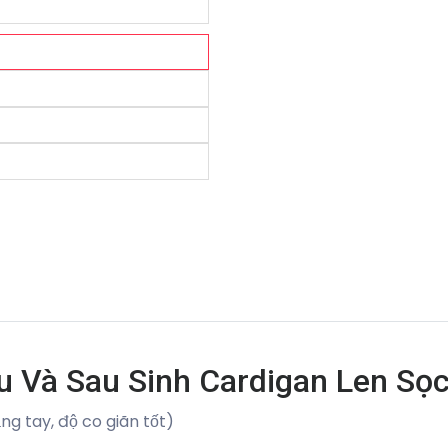
u Và Sau Sinh Cardigan Len Sọ
ặng tay, độ co giãn tốt)