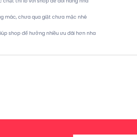
chật thì ib với shop để đổi hàng nha
ag mác, chưa qua giặt chưa mặc nhé
úp shop để hưởng nhiều ưu đãi hơn nha