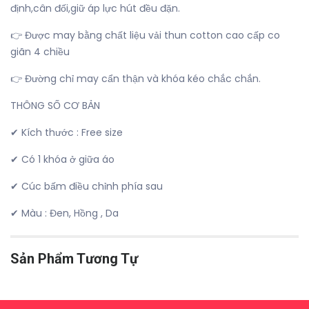
định,cân đối,giữ áp lực hút đều đặn.
👉 Được may bằng chất liệu vải thun cotton cao cấp co
giãn 4 chiều
👉 Đường chỉ may cẩn thận và khóa kéo chắc chắn.
THÔNG SỐ CƠ BẢN
✔ Kích thước : Free size
✔ Có 1 khóa ở giữa áo
✔ Cúc bấm điều chỉnh phía sau
✔ Màu : Đen, Hồng , Da
Sản Phẩm Tương Tự