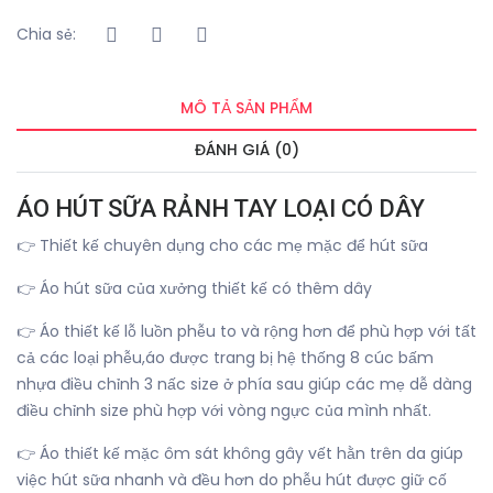
Chia sẻ:
MÔ TẢ SẢN PHẨM
ĐÁNH GIÁ (0)
ÁO HÚT SỮA RẢNH TAY LOẠI CÓ DÂY
👉 Thiết kế chuyên dụng cho các mẹ mặc để hút sữa
👉 Áo hút sữa của xưởng thiết kế có thêm dây
👉 Áo thiết kế lỗ luồn phễu to và rộng hơn để phù hợp với tất
cả các loại phễu,áo được trang bị hệ thống 8 cúc bấm
nhựa điều chỉnh 3 nấc size ở phía sau giúp các mẹ dễ dàng
điều chỉnh size phù hợp với vòng ngực của mình nhất.
👉 Áo thiết kế mặc ôm sát không gây vết hằn trên da giúp
việc hút sữa nhanh và đều hơn do phễu hút được giữ cố