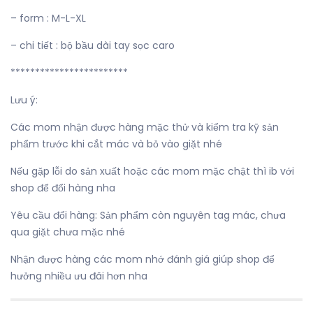
– form : M-L-XL
– chi tiết : bộ bầu dài tay sọc caro
************************
Lưu ý:
Các mom nhận được hàng mặc thử và kiểm tra kỹ sản
phẩm trước khi cắt mác và bỏ vào giặt nhé
Nếu gặp lỗi do sản xuất hoặc các mom mặc chật thì ib với
shop để đổi hàng nha
Yêu cầu đổi hàng: Sản phẩm còn nguyên tag mác, chưa
qua giặt chưa mặc nhé
Nhận được hàng các mom nhớ đánh giá giúp shop để
hưởng nhiều ưu đãi hơn nha