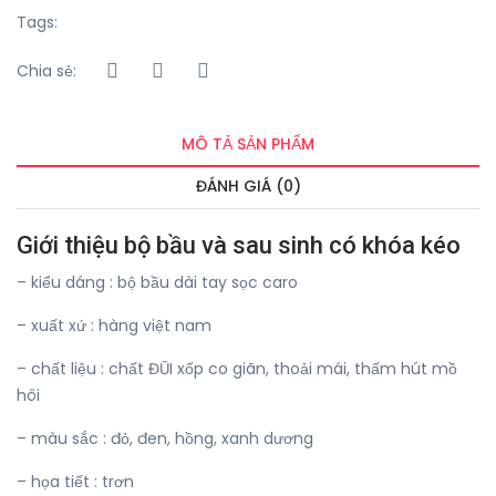
Tags:
Chia sẻ:
MÔ TẢ SẢN PHẨM
ĐÁNH GIÁ (0)
Giới thiệu bộ bầu và sau sinh có khóa kéo
– kiểu dáng : bộ bầu dài tay sọc caro
– xuất xứ : hàng việt nam
– chất liệu : chất ĐŨI xốp co giãn, thoải mái, thấm hút mồ
hôi
– màu sắc : đỏ, đen, hồng, xanh dương
– họa tiết : trơn