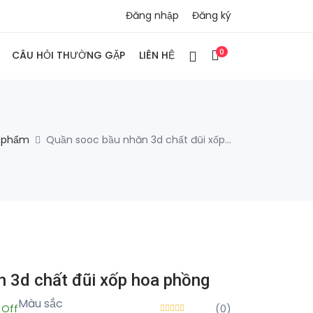
Đăng nhập
Đăng ký
0
CÂU HỎI THƯỜNG GẶP
LIÊN HỆ
 phẩm
Quần sooc bầu nhăn 3d chất đũi xốp...
 3d chất đũi xốp hoa phồng
Màu sắc
 Off
(0)