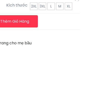
Kích thước
2XL
3XL
L
M
XL
Thêm Giỏ Hàng
trang cho mẹ bầu