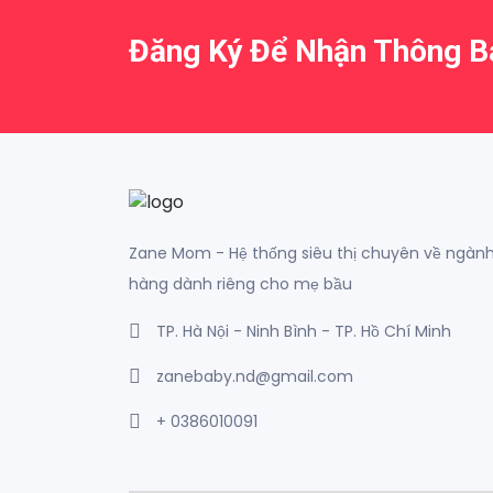
Đăng Ký Để Nhận Thông 
Zane Mom - Hệ thống siêu thị chuyên về ngàn
hàng dành riêng cho mẹ bầu
TP. Hà Nội - Ninh Bình - TP. Hồ Chí Minh
zanebaby.nd@gmail.com
+ 0386010091