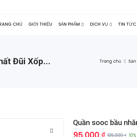
RANG CHỦ
GIỚI THIỆU
SẢN PHẨM
DỊCH VỤ
TIN TỨC
ất Đũi Xốp...
Trang chủ
Sản
Quần sooc bầu nhăn
95.000 ₫
105.000 ₫
10%