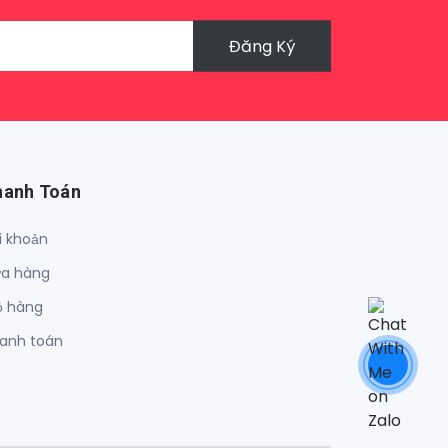
Đăng Ký
hanh Toán
i khoản
a hàng
ỏ hàng
anh toán