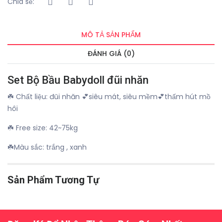
Chia sẻ:
MÔ TẢ SẢN PHẨM
ĐÁNH GIÁ (0)
Set Bộ Bầu Babydoll đũi nhăn
☘️ Chất liệu: đũi nhăn 💕siêu mát, siêu mềm💕thấm hút mồ
hôi
☘️ Free size: 42~75kg
☘️Màu sắc: trắng , xanh
Sản Phẩm Tương Tự